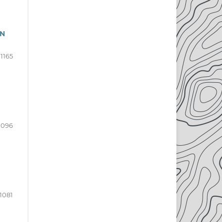
AN
-1165
1096
1081