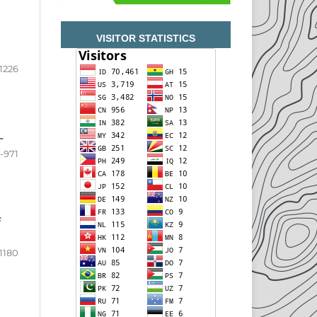
VISITOR STATISTICS
-1226
L
-971
F
-1180