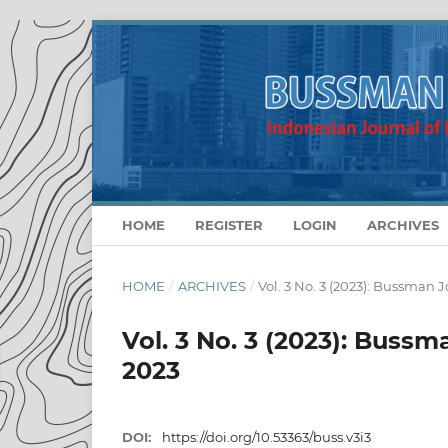
HOME
REGISTER
LOGIN
ARCHIVES
HOME
/
ARCHIVES
/
Vol. 3 No. 3 (2023): Bussman
Vol. 3 No. 3 (2023): Buss
2023
DOI:
https://doi.org/10.53363/buss.v3i3