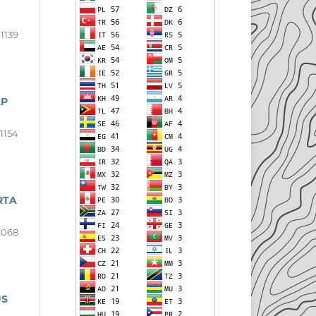
-1139
AP
1154
RTA
1068
JS