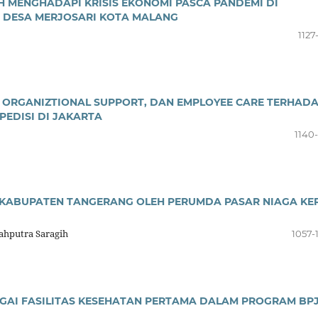
 MENGHADAPI KRISIS EKONOMI PASCA PANDEMI DI
I DESA MERJOSARI KOTA MALANG
1127
D ORGANIZTIONAL SUPPORT, DAN EMPLOYEE CARE TERHAD
EDISI DI JAKARTA
1140-
 KABUPATEN TANGERANG OLEH PERUMDA PASAR NIAGA KE
hputra Saragih
1057-
AGAI FASILITAS KESEHATAN PERTAMA DALAM PROGRAM BP