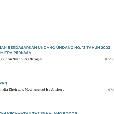
AHAN BERDASARKAN UNDANG-UNDANG NO. 13 TAHUN 2003
 MITRA PERKASA
, Guntur Syahputra Saragih
1029-
PAN
malia Khoiralla, Mochammad Isa Anshori
972
YAH KECAMATAN TAJUR HALANG BOGOR