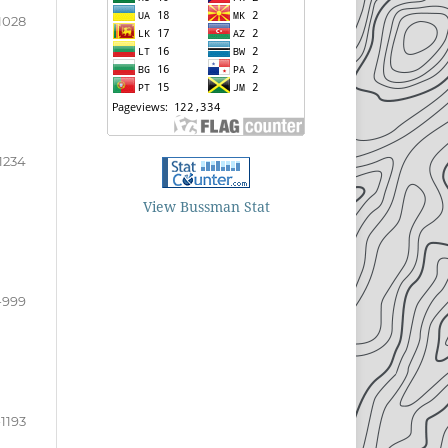
1028
1234
View Bussman Stat
-999
-1193