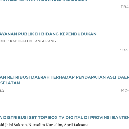
1194
AYANAN PUBLIK DI BIDANG KEPENDUDUKAN
TIMUR KABUPATEN TANGERANG
982-
AN RETRIBUSI DAERAH TERHADAP PENDAPATAN ASLI DAE
 SELATAN
nah
1140-
 DISTRIBUSI SET TOP BOX TV DIGITAL DI PROVINSI BANTE
oid Jalal Sukron, Nursalim Nursalim, April Laksana