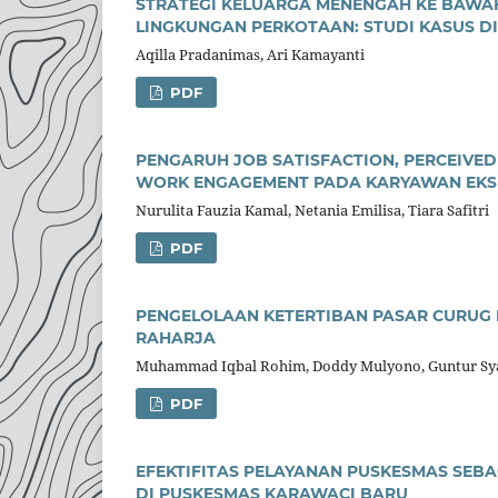
STRATEGI KELUARGA MENENGAH KE BAWAH
LINGKUNGAN PERKOTAAN: STUDI KASUS D
Aqilla Pradanimas, Ari Kamayanti
PDF
PENGARUH JOB SATISFACTION, PERCEIVE
WORK ENGAGEMENT PADA KARYAWAN EKSP
Nurulita Fauzia Kamal, Netania Emilisa, Tiara Safitri
PDF
PENGELOLAAN KETERTIBAN PASAR CURUG
RAHARJA
Muhammad Iqbal Rohim, Doddy Mulyono, Guntur Sya
PDF
EFEKTIFITAS PELAYANAN PUSKESMAS SEB
DI PUSKESMAS KARAWACI BARU